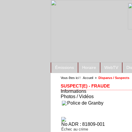
Émissions
Horaire
WebTV
Di
Vous êtes ici !
Accueil
»
Disparus / Suspects
SUSPECT(E) - FRAUDE
Informations
Photos / Vidéos
Police de Granby
No ADR : 81809-001
Échec au crime