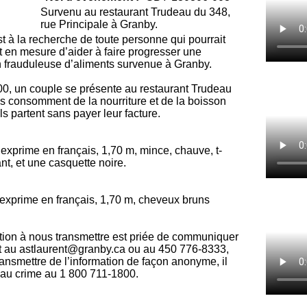
Survenu au restaurant Trudeau du 348,
rue Principale à Granby.
t à la recherche de toute personne qui pourrait
ait en mesure d’aider à faire progresser une
 frauduleuse d’aliments survenue à Granby.
00, un couple se présente au restaurant Trudeau
ls consomment de la nourriture et de la boisson
ls partent sans payer leur facture.
xprime en français, 1,70 m, mince, chauve, t-
nt, et une casquette noire.
exprime en français, 1,70 m, cheveux bruns
tion à nous transmettre est priée de communiquer
nt au astlaurent@granby.ca ou au 450 776-8333,
ransmettre de l’information de façon anonyme, il
 au crime au 1 800 711-1800.