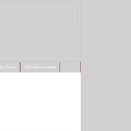
nfo-Police
Sécurité-conseils
ntement à l'antenne :
spects