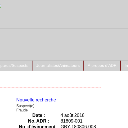
sparus/Suspects
Journalistes/Animateurs
À propos d'ADR
I
Prése
ADR-Su
Nouvelle recherche
Suspect(e)
Fraude
Date :
4 août 2018
No. ADR :
81809-001
No. d'évènement :
GBY-180806-008