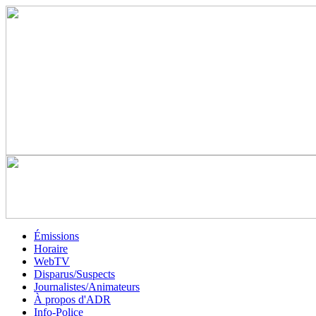
Émissions
Horaire
WebTV
Disparus/Suspects
Journalistes/Animateurs
À propos d'ADR
Info-Police