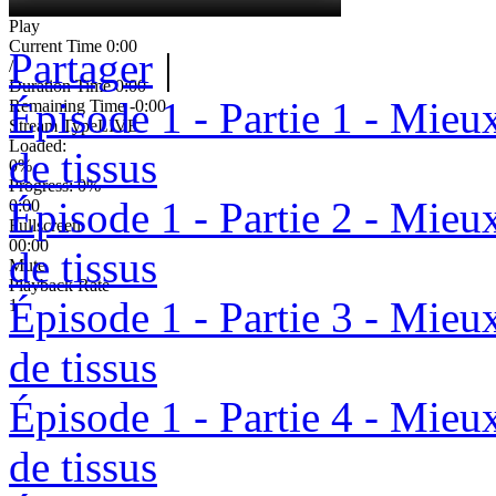
Play
Current Time
0:00
Partager
|
/
Duration Time
0:00
Épisode 1 - Partie 1 - Mieu
Remaining Time
-0:00
Stream Type
LIVE
Loaded
:
de tissus
0%
Progress
: 0%
Épisode 1 - Partie 2 - Mieu
0:00
Fullscreen
00:00
de tissus
Mute
Playback Rate
Épisode 1 - Partie 3 - Mieu
1
de tissus
Épisode 1 - Partie 4 - Mieu
de tissus