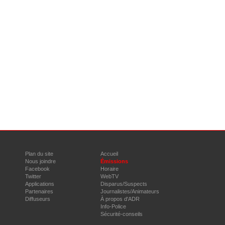
Plan du site
Accueil
Nous joindre
Émissions
Facebook
Horaire
Twitter
WebTV
Applications
Disparus/Suspects
Partenaires
Journalistes/Animateurs
Diffuseurs
À propos d'ADR
Info-Police
Sécurité-conseils