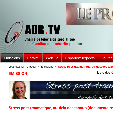
Émissions
Horaire
WebTV
Disparus/Suspects
Journa
Vous êtes ici !
Accueil
»
Émissions
»
Stress post-traumatique, au-delà des ta
ÉMISSION
Stress post-traumatique, au-delà des tabous (documentaire