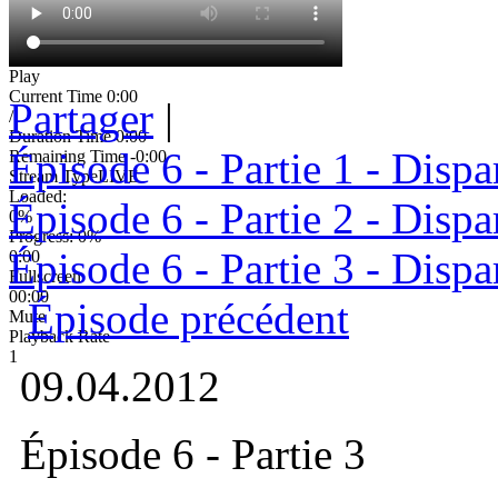
Play
Current Time
0:00
Partager
|
/
Duration Time
0:00
Épisode 6 - Partie 1 - Dispa
Remaining Time
-0:00
Stream Type
LIVE
Loaded
:
Épisode 6 - Partie 2 - Dispa
0%
Progress
: 0%
Épisode 6 - Partie 3 - Dispa
0:00
Fullscreen
00:00
Épisode précédent
Mute
Playback Rate
1
09.04.2012
Épisode 6 - Partie 3