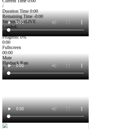
Current Time
0:00
/
Duration Time
0:00
Remaining Time
-0:00
Stream Type
LIVE
Loaded
:
0%
Progress
: 0%
0:00
Fullscreen
00:00
Mute
Playback Rate
1