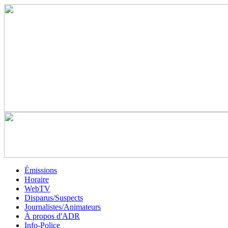
Émissions
Horaire
WebTV
Disparus/Suspects
Journalistes/Animateurs
À propos d'ADR
Info-Police