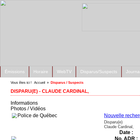
Émissions
Horaire
WebTV
Disparus/Suspects
Journa
Vous êtes ici !
Accueil
»
Disparus / Suspects
DISPARU(E) - CLAUDE CARDINAL,
Informations
Photos / Vidéos
Police de Québec
Nouvelle reche
Disparu(e)
Claude Cardinal,
Date :
No. ADR :