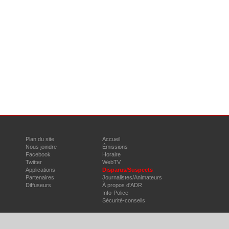
Plan du site
Accueil
Nous joindre
Émissions
Facebook
Horaire
Twitter
WebTV
Applications
Disparus/Suspects
Partenaires
Journalistes/Animateurs
Diffuseurs
À propos d'ADR
Info-Police
Sécurité-conseils