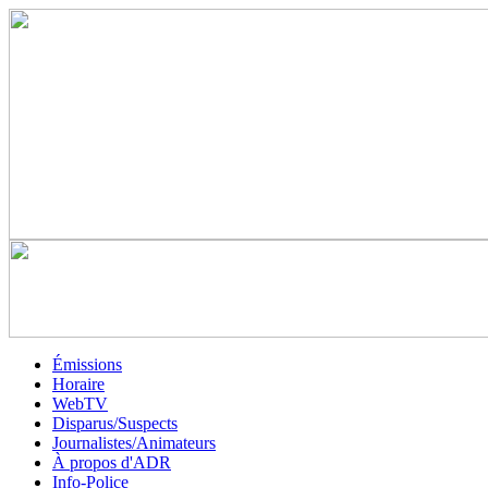
Émissions
Horaire
WebTV
Disparus/Suspects
Journalistes/Animateurs
À propos d'ADR
Info-Police