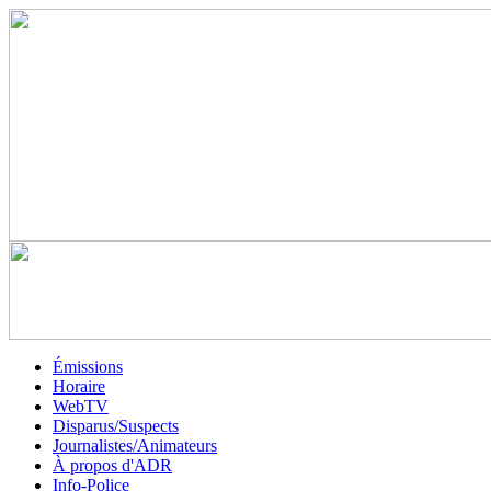
Émissions
Horaire
WebTV
Disparus/Suspects
Journalistes/Animateurs
À propos d'ADR
Info-Police