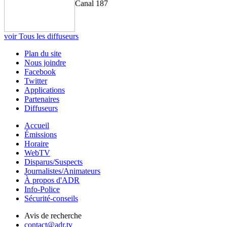
Canal 187
voir Tous les diffuseurs
Plan du site
Nous joindre
Facebook
Twitter
Applications
Partenaires
Diffuseurs
Accueil
Émissions
Horaire
WebTV
Disparus/Suspects
Journalistes/Animateurs
À propos d'ADR
Info-Police
Sécurité-conseils
Avis de recherche
contact@adr.tv