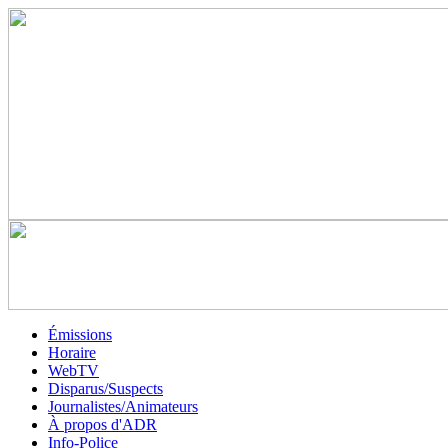
Émissions
Horaire
WebTV
Disparus/Suspects
Journalistes/Animateurs
À propos d'ADR
Info-Police