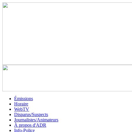
Émissions
Horaire
WebTV
Disparus/Suspects
Journalistes/Animateurs
À propos d'ADR
Info-Police