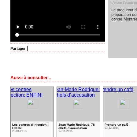
L'Imam Chaoui po
Le procureur d
préparation de
contre Montréa
|
Partager
Aussi à consulter...
Les centres d’injection:
Jean-Marie Rodrigue: 78
Prendre un café
ENFIN!
chefs d’accusation
03-12-2014
20-01-2016
17-11-2015