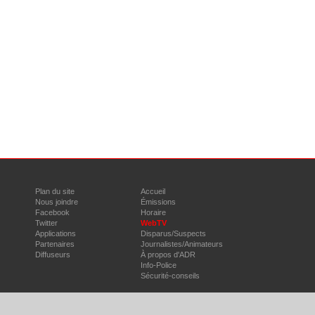
Plan du site
Accueil
Nous joindre
Émissions
Facebook
Horaire
Twitter
WebTV
Applications
Disparus/Suspects
Partenaires
Journalistes/Animateurs
Diffuseurs
À propos d'ADR
Info-Police
Sécurité-conseils