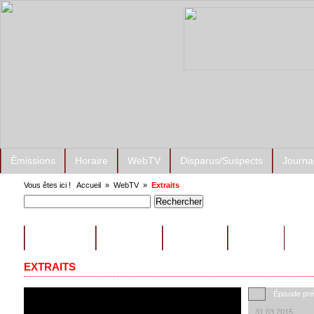
Émissions
Horaire
WebTV
Disparus/Suspects
Journa
Vous êtes ici !
Accueil
»
WebTV
»
Extraits
ÉMISSIONS
CONSEILS
EXTRAITS
AUTRES
EXTRAITS
Épisode pr
31.03.2015