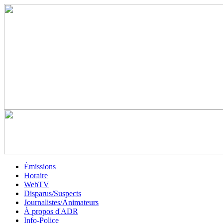
Émissions
Horaire
WebTV
Disparus/Suspects
Journalistes/Animateurs
À propos d'ADR
Info-Police