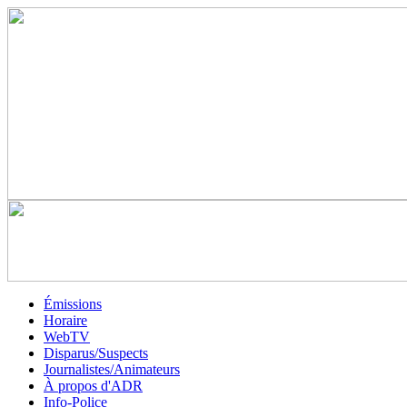
Émissions
Horaire
WebTV
Disparus/Suspects
Journalistes/Animateurs
À propos d'ADR
Info-Police