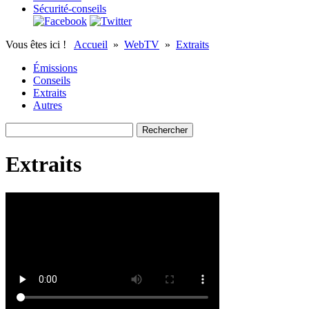
Sécurité-conseils
Vous êtes ici !
Accueil
»
WebTV
»
Extraits
Émissions
Conseils
Extraits
Autres
Extraits