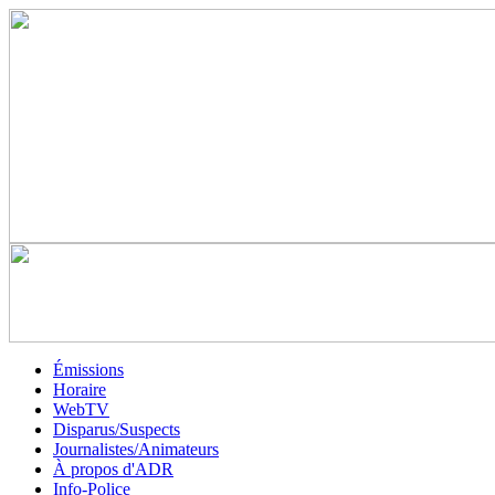
Émissions
Horaire
WebTV
Disparus/Suspects
Journalistes/Animateurs
À propos d'ADR
Info-Police