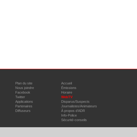
Plan du site
Accueil
Nous joindre
Émissions
Facebook
Horaire
Twitter
WebTV
Applications
Disparus/Suspects
Partenaires
Journalistes/Animateurs
Diffuseurs
À propos d'ADR
Info-Police
Sécurité-conseils