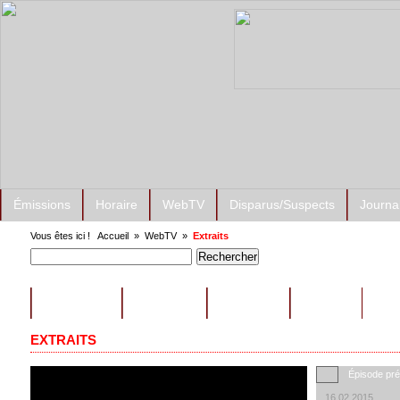
Émissions
Horaire
WebTV
Disparus/Suspects
Journa
Vous êtes ici !
Accueil
»
WebTV
»
Extraits
ÉMISSIONS
CONSEILS
EXTRAITS
AUTRES
EXTRAITS
Épisode pr
16.02.2015