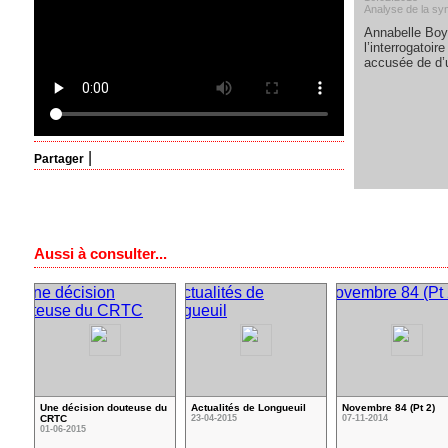
Analyse de la sy
Annabelle Boy
l’interrogatoir
accusée de d’u
|
Partager
Aussi à consulter...
Une décision douteuse du
Actualités de Longueuil
Novembre 84 (Pt 2)
CRTC
23-04-2015
07-11-2014
01-06-2015