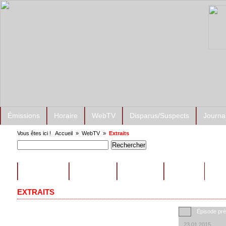
Émissions
Horaire
WebTV
Disparus/Suspects
Journa
Vous êtes ici !
Accueil
»
WebTV
»
Extraits
ÉMISSIONS
CONSEILS
EXTRAITS
AUTRES
EXTRAITS
Épisode pr
23.01.2015