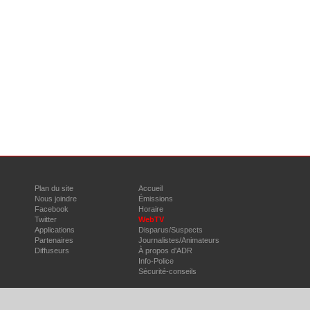
Plan du site
Accueil
Nous joindre
Émissions
Facebook
Horaire
Twitter
WebTV
Applications
Disparus/Suspects
Partenaires
Journalistes/Animateurs
Diffuseurs
À propos d'ADR
Info-Police
Sécurité-conseils