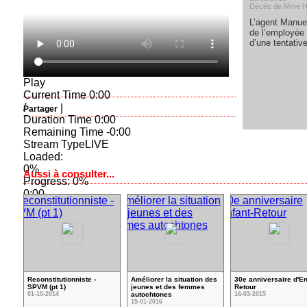
Décès de Mme H
L’agent Manuel
de l’employée
d’une tentativ
Play
Current Time
0:00
/
|
Partager
Duration Time
0:00
Remaining Time
-0:00
Stream Type
LIVE
Loaded
:
0%
Aussi à consulter...
Progress
: 0%
0:00
Fullscreen
00:00
Mute
Playback Rate
1
Reconstitutionniste -
Améliorer la situation des
30e anniversaire d'En
SPVM (pt 1)
jeunes et des femmes
Retour
01-10-2014
autochtones
16-03-2015
15-01-2016