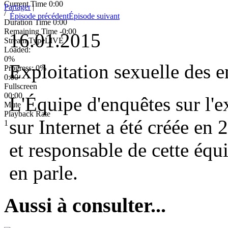
Current Time
0:00
Partager
|
/
Épisode précédent
Épisode suivant
Duration Time
0:00
Remaining Time
-0:00
16.01.2015
Stream Type
LIVE
Loaded
:
0%
Exploitation sexuelle des e
Progress
: 0%
0:00
Fullscreen
00:00
L'Équipe d'enquêtes sur l'e
Mute
Playback Rate
sur Internet a été créée en 
1
et responsable de cette équ
en parle.
Aussi à consulter...