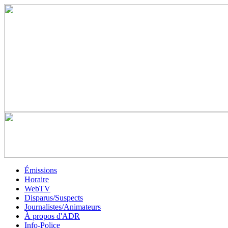
Émissions
Horaire
WebTV
Disparus/Suspects
Journalistes/Animateurs
À propos d'ADR
Info-Police