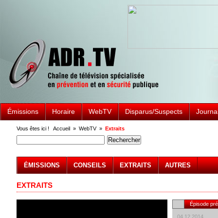
Émissions
Horaire
WebTV
Disparus/Suspects
Journa
Vous êtes ici !
Accueil
»
WebTV
»
Extraits
ÉMISSIONS
CONSEILS
EXTRAITS
AUTRES
EXTRAITS
Épisode pr
04.12.2014