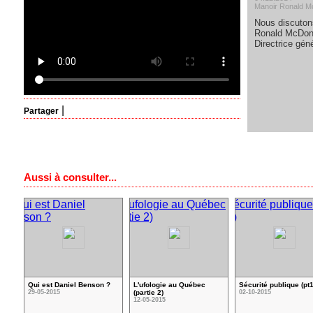
Manoir Ronald Mc
Nous discuton
Ronald McDona
Directrice gén
|
Partager
Aussi à consulter...
Qui est Daniel Benson ?
L'ufologie au Québec
Sécurité publique (pt1
29-05-2015
(partie 2)
02-10-2015
12-05-2015