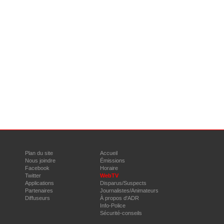
Plan du site
Accueil
Nous joindre
Émissions
Facebook
Horaire
Twitter
WebTV
Applications
Disparus/Suspects
Partenaires
Journalistes/Animateurs
Diffuseurs
À propos d'ADR
Info-Police
Sécurité-conseils