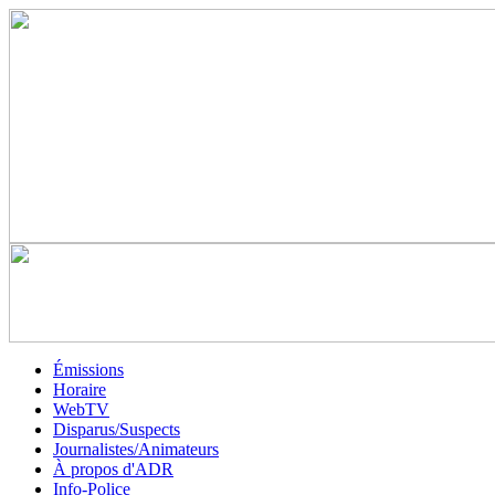
Émissions
Horaire
WebTV
Disparus/Suspects
Journalistes/Animateurs
À propos d'ADR
Info-Police