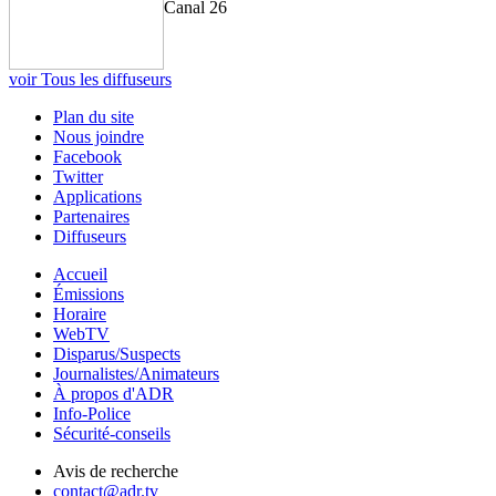
Canal 26
voir Tous les diffuseurs
Plan du site
Nous joindre
Facebook
Twitter
Applications
Partenaires
Diffuseurs
Accueil
Émissions
Horaire
WebTV
Disparus/Suspects
Journalistes/Animateurs
À propos d'ADR
Info-Police
Sécurité-conseils
Avis de recherche
contact@adr.tv