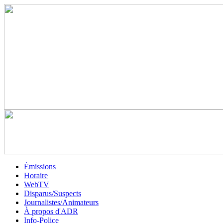
Émissions
Horaire
WebTV
Disparus/Suspects
Journalistes/Animateurs
À propos d'ADR
Info-Police