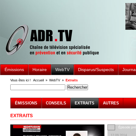
Émissions
Horaire
WebTV
Disparus/Suspects
Journa
Vous êtes ici !
Accueil
»
WebTV
»
Extraits
ÉMISSIONS
CONSEILS
EXTRAITS
AUTRES
EXTRAITS
Épisode pr
12.09.2014