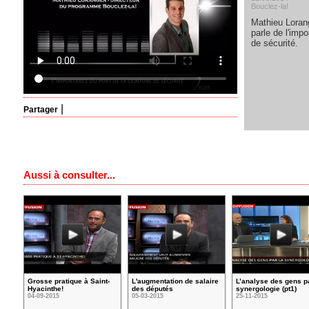
Bouclez-la!
Mathieu Loran
parle de l'impo
de sécurité.
|
Partager
Aussi à consulter...
Grosse pratique à Saint-
L'augmentation de salaire
L’analyse des gens pa
Hyacinthe!
des députés
synergologie (pt1)
04-09-2015
05-03-2015
25-11-2015