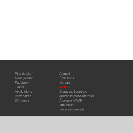
Plan du site
Accueil
Nous joindre
Émissions
Facebook
Horaire
Twitter
WebTV
Applications
Disparus/Suspects
Partenaires
Journalistes/Animateurs
Diffuseurs
À propos d'ADR
Info-Police
Sécurité-conseils