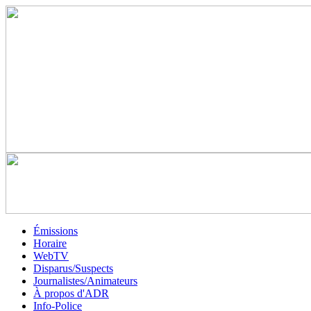
Émissions
Horaire
WebTV
Disparus/Suspects
Journalistes/Animateurs
À propos d'ADR
Info-Police