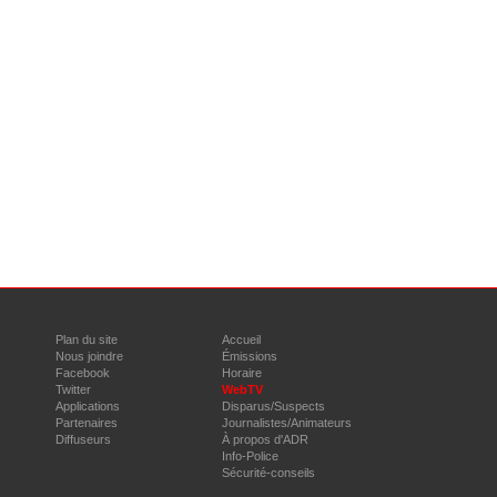
Plan du site
Accueil
Nous joindre
Émissions
Facebook
Horaire
Twitter
WebTV
Applications
Disparus/Suspects
Partenaires
Journalistes/Animateurs
Diffuseurs
À propos d'ADR
Info-Police
Sécurité-conseils