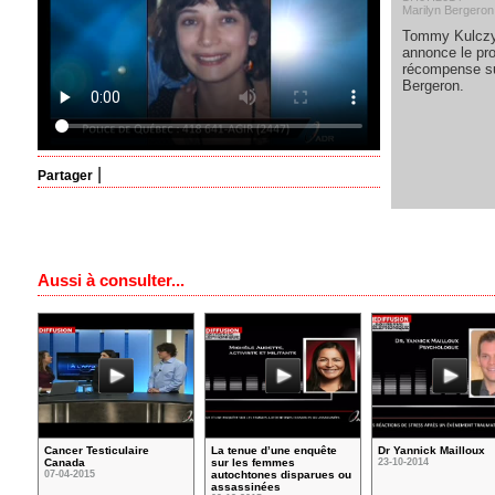
Marilyn Bergeron
Tommy Kulczyk
annonce le pro
récompense sur
Bergeron.
|
Partager
Aussi à consulter...
Cancer Testiculaire
La tenue d’une enquête
Dr Yannick Mailloux
Canada
sur les femmes
23-10-2014
07-04-2015
autochtones disparues ou
assassinées