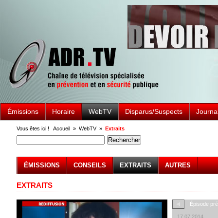
Émissions
Horaire
WebTV
Disparus/Suspects
Journa
Vous êtes ici !
Accueil
»
WebTV
»
Extraits
ÉMISSIONS
CONSEILS
EXTRAITS
AUTRES
EXTRAITS
Épisode pr
17.07.2014