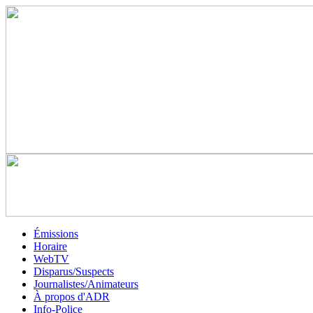
Émissions
Horaire
WebTV
Disparus/Suspects
Journalistes/Animateurs
À propos d'ADR
Info-Police