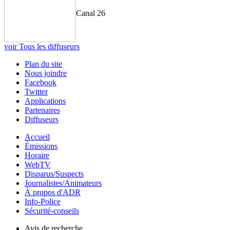
Canal 26
voir Tous les diffuseurs
Plan du site
Nous joindre
Facebook
Twitter
Applications
Partenaires
Diffuseurs
Accueil
Émissions
Horaire
WebTV
Disparus/Suspects
Journalistes/Animateurs
À propos d'ADR
Info-Police
Sécurité-conseils
Avis de recherche