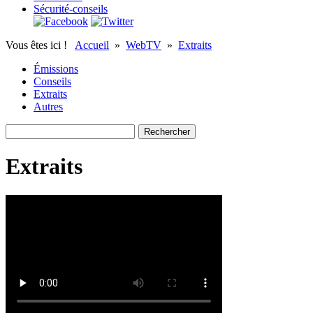
Sécurité-conseils
Vous êtes ici !
Accueil
»
WebTV
»
Extraits
Émissions
Conseils
Extraits
Autres
Extraits