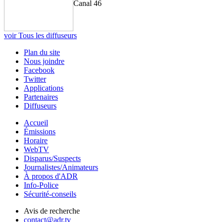
Canal 46
voir Tous les diffuseurs
Plan du site
Nous joindre
Facebook
Twitter
Applications
Partenaires
Diffuseurs
Accueil
Émissions
Horaire
WebTV
Disparus/Suspects
Journalistes/Animateurs
À propos d'ADR
Info-Police
Sécurité-conseils
Avis de recherche
contact@adr.tv