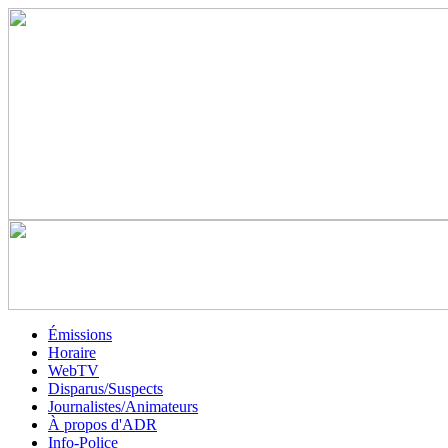
Émissions
Horaire
WebTV
Disparus/Suspects
Journalistes/Animateurs
À propos d'ADR
Info-Police