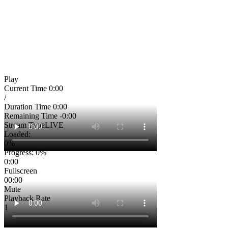
Play
Current Time
0:00
/
Duration Time
0:00
Remaining Time
-0:00
Stream Type
LIVE
Loaded
:
0%
Progress
: 0%
0:00
Fullscreen
00:00
Mute
Playback Rate
1