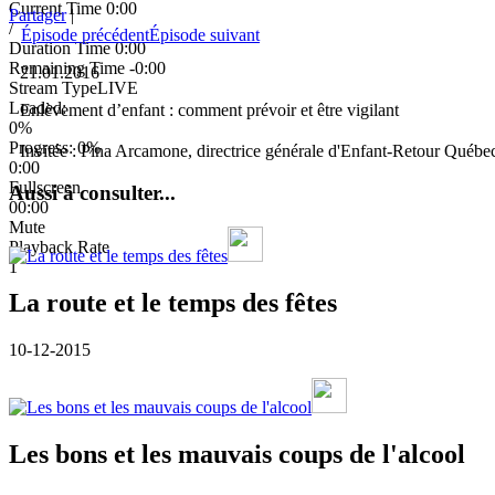
Current Time
0:00
Partager
|
/
Épisode précédent
Épisode suivant
Duration Time
0:00
Remaining Time
-0:00
21.01.2016
Stream Type
LIVE
Loaded
:
Enlèvement d’enfant : comment prévoir et être vigilant
0%
Progress
: 0%
Invitée : Pina Arcamone, directrice générale d'Enfant-Retour Québe
0:00
Fullscreen
Aussi à consulter...
00:00
Mute
Playback Rate
1
La route et le temps des fêtes
10-12-2015
Les bons et les mauvais coups de l'alcool