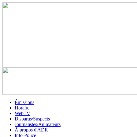
Émissions
Horaire
WebTV
Disparus/Suspects
Journalistes/Animateurs
À propos d'ADR
Info-Police