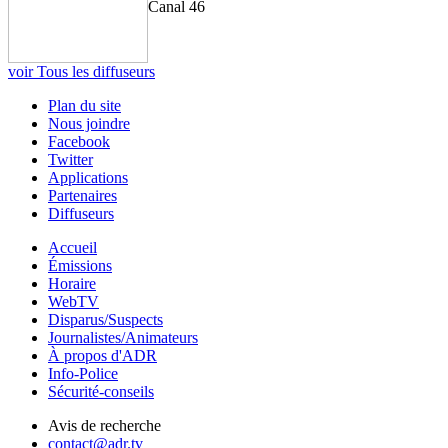
Canal 46
voir Tous les diffuseurs
Plan du site
Nous joindre
Facebook
Twitter
Applications
Partenaires
Diffuseurs
Accueil
Émissions
Horaire
WebTV
Disparus/Suspects
Journalistes/Animateurs
À propos d'ADR
Info-Police
Sécurité-conseils
Avis de recherche
contact@adr.tv