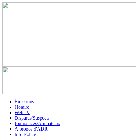
Émissions
Horaire
WebTV
Disparus/Suspects
Journalistes/Animateurs
À propos d'ADR
Info-Police