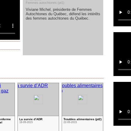
Femmes autochtones (pt1)
Viviane Michel, présidente de Femmes
Autochtones du Québec, défend les intérêts
des femmes autochtones du Québec.
renferme
La survie d’ADR
Troubles alimentaires (pt2)
el
18-09-2015
22-09-2015