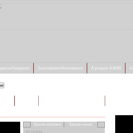
sparus/Suspects
Journalistes/Animateurs
À propos d'ADR
I
Prése
RAITS
AUTRES
ADR-Su
Épisode précédent
Épisode suivant
07.10.2015