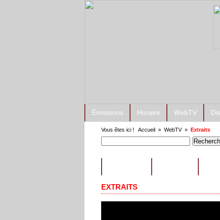
Émissions
Horaire
WebTV
Di
Vous êtes ici !
Accueil
»
WebTV
»
Extraits
ÉMISSIONS
CONSEILS
EXT
EXTRAITS