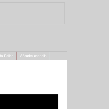
nfo-Police
Sécurité-conseils
ntement à l'antenne :
spects