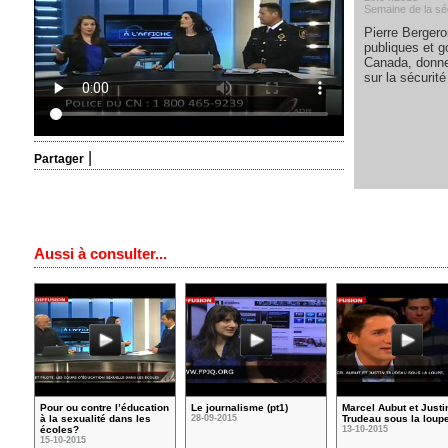
Semaine de la séc
Pierre Bergeron
publiques et 
Canada, donne
sur la sécurité 
|
Partager
Aussi à consulter...
Pour ou contre l’éducation
Le journalisme (pt1)
Marcel Aubut et Justi
à la sexualité dans les
28-09-2015
Trudeau sous la loup
écoles?
13-10-2015
15-10-2015