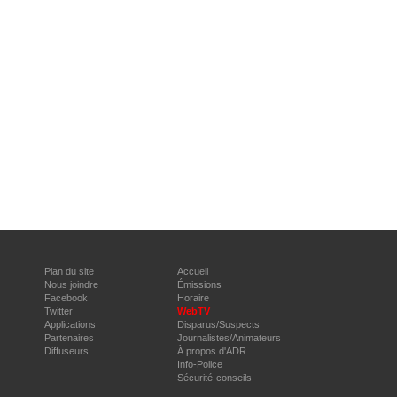
Plan du site
Accueil
Nous joindre
Émissions
Facebook
Horaire
Twitter
WebTV
Applications
Disparus/Suspects
Partenaires
Journalistes/Animateurs
Diffuseurs
À propos d'ADR
Info-Police
Sécurité-conseils