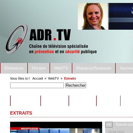
Émissions
Horaire
WebTV
Disparus/Suspects
Journa
Vous êtes ici !
Accueil
»
WebTV
»
Extraits
ÉMISSIONS
CONSEILS
EXTRAITS
AUTRES
EXTRAITS
Épisode pr
28.04.2015