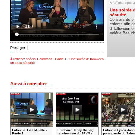
À l'affiche: spéci
Une soirée 
sécurité
Conseils de pr
enfants afin d
d'Halloween en
Valérie Beaudo
|
Partager
À l'affiche: spécial Halloween - Partie 1 - Une soirée d'Halloween
en toute sécurité
Aussi à consulter...
Entrevue: Lise Millette -
Entrevue: Danny Richer,
Entrevue Lynda John
Partie 1
relationniste du SPVM -
porte-parole du Salon