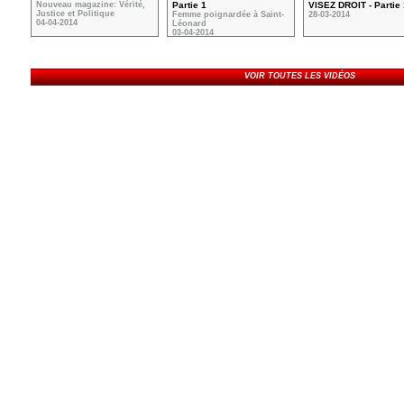
Nouveau magazine: Vérité,
Partie 1
VISEZ DROIT - Partie 
Justice et Politique
Femme poignardée à Saint-
28-03-2014
04-04-2014
Léonard
03-04-2014
VOIR TOUTES LES VIDÉOS