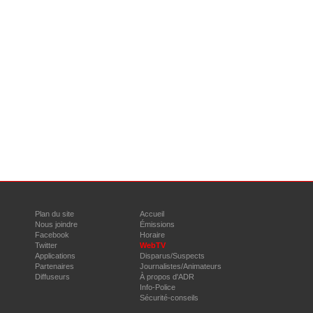
Plan du site
Accueil
Nous joindre
Émissions
Facebook
Horaire
Twitter
WebTV
Applications
Disparus/Suspects
Partenaires
Journalistes/Animateurs
Diffuseurs
À propos d'ADR
Info-Police
Sécurité-conseils