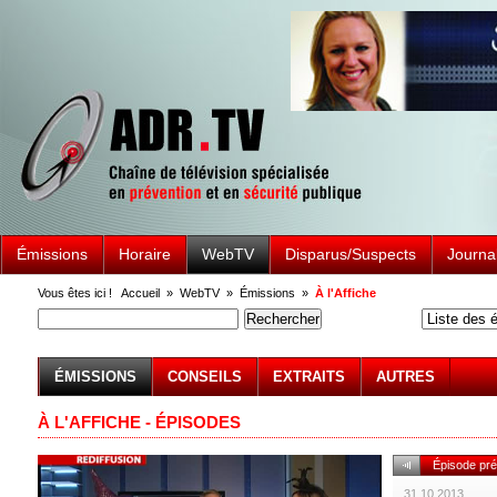
Émissions
Horaire
WebTV
Disparus/Suspects
Journa
Vous êtes ici !
Accueil
»
WebTV
»
Émissions
»
À l'Affiche
ÉMISSIONS
CONSEILS
EXTRAITS
AUTRES
À L'AFFICHE - ÉPISODES
Épisode pr
31.10.2013