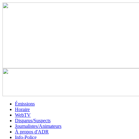
Émissions
Horaire
WebTV
Disparus/Suspects
Journalistes/Animateurs
À propos d'ADR
Info-Police