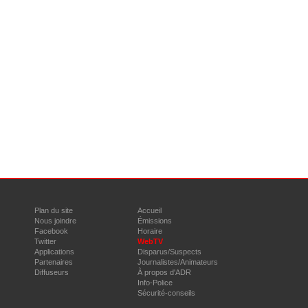
Plan du site
Accueil
Nous joindre
Émissions
Facebook
Horaire
Twitter
WebTV
Applications
Disparus/Suspects
Partenaires
Journalistes/Animateurs
Diffuseurs
À propos d'ADR
Info-Police
Sécurité-conseils