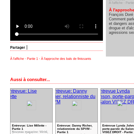
À l'affiche - Parti
À l'approche
François Doré 
Comment parle
et dangers as
drogue et d'al
agressions se
|
Partager
À l'affiche - Partie 1 - À l'approche des bals de finissants
Aussi à consulter...
Entrevue: Lise Millette -
Entrevue: Danny Richer,
Entrevue Lynda John
Partie 1
relationniste du SPVM -
porte-parole du Salon
Nouveau magazine: Vérité,
Partie 1
VISEZ DROIT - Partie 