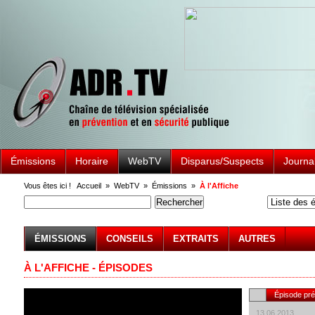
Émissions
Horaire
WebTV
Disparus/Suspects
Journa
Vous êtes ici !
Accueil
»
WebTV
»
Émissions
»
À l'Affiche
ÉMISSIONS
CONSEILS
EXTRAITS
AUTRES
À L'AFFICHE - ÉPISODES
Épisode pr
13.06.2013