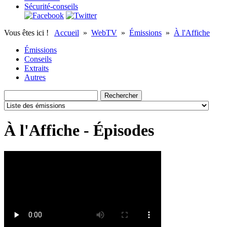
Sécurité-conseils
Vous êtes ici !
Accueil
»
WebTV
»
Émissions
»
À l'Affiche
Émissions
Conseils
Extraits
Autres
À l'Affiche - Épisodes