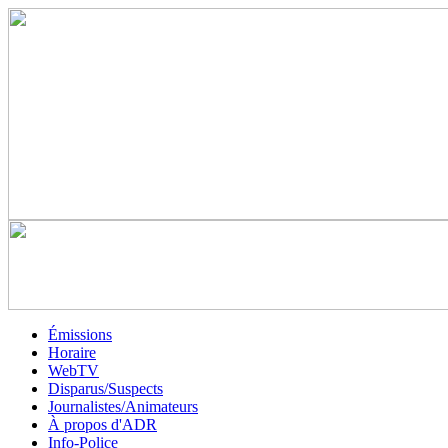
Émissions
Horaire
WebTV
Disparus/Suspects
Journalistes/Animateurs
À propos d'ADR
Info-Police