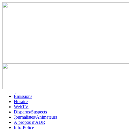
Émissions
Horaire
WebTV
Disparus/Suspects
Journalistes/Animateurs
À propos d'ADR
Info-Police