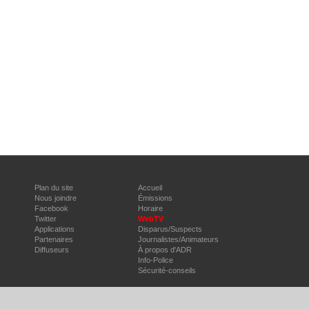
Plan du site
Accueil
Nous joindre
Émissions
Facebook
Horaire
Twitter
WebTV
Applications
Disparus/Suspects
Partenaires
Journalistes/Animateurs
Diffuseurs
À propos d'ADR
Info-Police
Sécurité-conseils