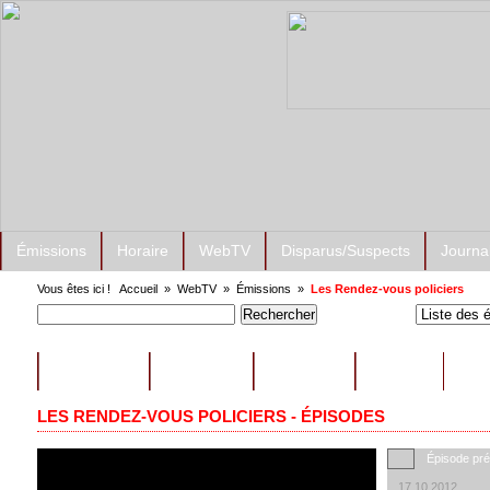
Émissions
Horaire
WebTV
Disparus/Suspects
Journa
Vous êtes ici !
Accueil
»
WebTV
»
Émissions
»
Les Rendez-vous policiers
ÉMISSIONS
CONSEILS
EXTRAITS
AUTRES
LES RENDEZ-VOUS POLICIERS - ÉPISODES
Épisode pr
17.10.2012