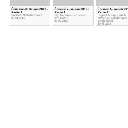
Émission 8- Saison 2013 -
Épisode 7- saison 2013 -
Épisode 5- saison 201
Partie 1
Partie 1
Partie 1
Portrait: Nathalie Girard
SQ: technicien en scène
Regard critique sur le
03-04-2013
d'incendie
métier de policier avec
27-03-2013
Brian Myles
15-03-2013
VOIR TOUTES LES VIDÉOS