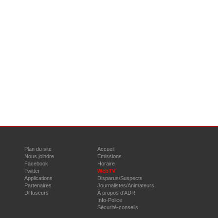
Plan du site
Accueil
Nous joindre
Émissions
Facebook
Horaire
Twitter
WebTV
Applications
Disparus/Suspects
Partenaires
Journalistes/Animateurs
Diffuseurs
À propos d'ADR
Info-Police
Sécurité-conseils