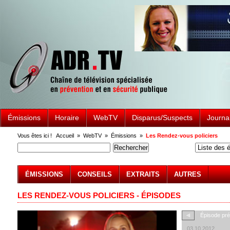
Émissions
Horaire
WebTV
Disparus/Suspects
Journa
Vous êtes ici !
Accueil
»
WebTV
»
Émissions
»
Les Rendez-vous policiers
ÉMISSIONS
CONSEILS
EXTRAITS
AUTRES
LES RENDEZ-VOUS POLICIERS - ÉPISODES
Épisode pr
03.10.2012