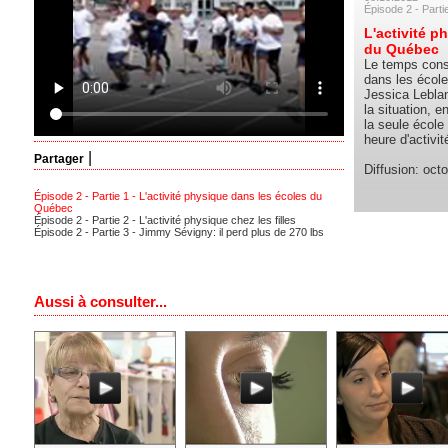
Épisode 2 - Parti
L'activité p
du Québec
Le temps consa
dans les école
Jessica Leblan
la situation, e
la seule école 
heure d'activit
|
Partager
Diffusion: oct
Épisode 2 - Partie 1 - L'activité physique dans les écoles du
Québec
Épisode 2 - Partie 2 - L'activité physique chez les filles
Épisode 2 - Partie 3 - Jimmy Sévigny: il perd plus de 270 lbs
Aussi à consulter...