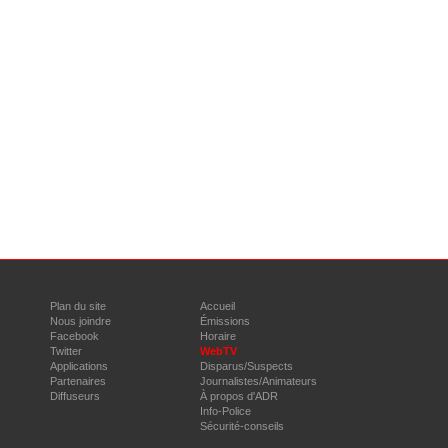
Plan du site
Accueil
Nous joindre
Émissions
Facebook
Horaire
Twitter
WebTV
Applications
Disparus/Suspects
Partenaires
Journalistes/Animateurs
Diffuseurs
À propos d'ADR
Info-Police
Sécurité-conseils