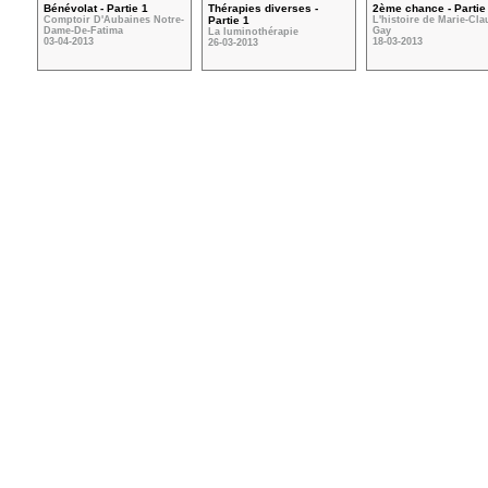
Bénévolat - Partie 1
Thérapies diverses -
2ème chance - Partie
Comptoir D'Aubaines Notre-
Partie 1
L'histoire de Marie-Cl
Dame-De-Fatima
Gay
La luminothérapie
03-04-2013
18-03-2013
26-03-2013
VOIR TOUTES LES VIDÉOS