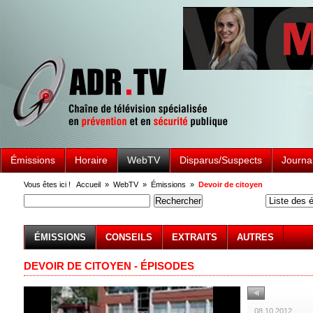
Émissions
Horaire
WebTV
Disparus/Suspects
Journa
Vous êtes ici !
Accueil
»
WebTV
»
Émissions
»
Devoir de citoyen
ÉMISSIONS
CONSEILS
EXTRAITS
AUTRES
DEVOIR DE CITOYEN - ÉPISODES
Épisode pr
08.10.2012