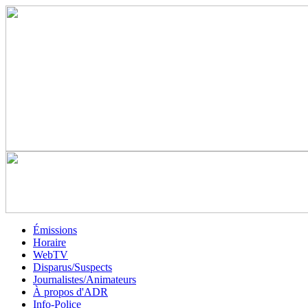
Émissions
Horaire
WebTV
Disparus/Suspects
Journalistes/Animateurs
À propos d'ADR
Info-Police