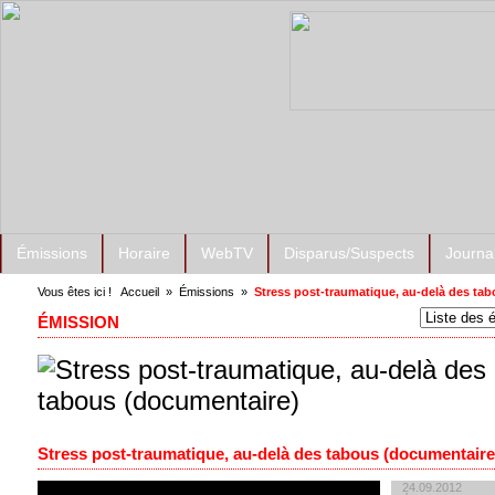
Émissions
Horaire
WebTV
Disparus/Suspects
Journa
Vous êtes ici !
Accueil
»
Émissions
»
Stress post-traumatique, au-delà des ta
ÉMISSION
Stress post-traumatique, au-delà des tabous (documentaire
24.09.2012