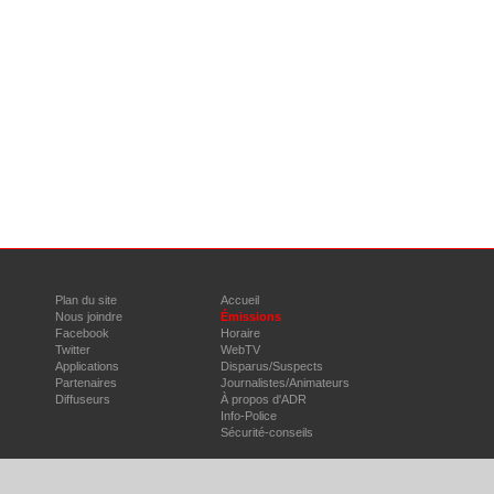
Plan du site
Accueil
Nous joindre
Émissions
Facebook
Horaire
Twitter
WebTV
Applications
Disparus/Suspects
Partenaires
Journalistes/Animateurs
Diffuseurs
À propos d'ADR
Info-Police
Sécurité-conseils