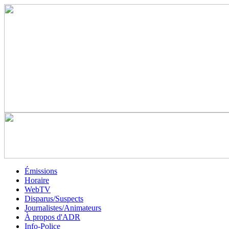
Émissions
Horaire
WebTV
Disparus/Suspects
Journalistes/Animateurs
À propos d'ADR
Info-Police