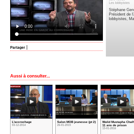
Les lobbyistes
Stéphane Gendr
Président de l
lobbyistes, Ma
|
Partager
Aussi à consulter...
L'accrochage
Salon MOB jeunesse (pt 2)
Walid Mustapha Chal
03-12-2014
26-01-2015
11 ans de prison
15-01-2016