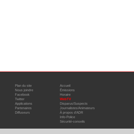
Plan du site
Accueil
Nous joindre
Émissions
Facebook
Horaire
Twitter
WebTV
Applications
Disparus/Suspects
Partenaires
Journalistes/Animateurs
Diffuseurs
À propos d'ADR
Info-Police
Sécurité-conseils