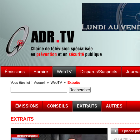
Émissions
Horaire
WebTV
Disparus/Suspects
Journa
Vous êtes ici !
Accueil
»
WebTV
»
Extraits
ÉMISSIONS
CONSEILS
EXTRAITS
AUTRES
EXTRAITS
Épisode pr
21.04.2015